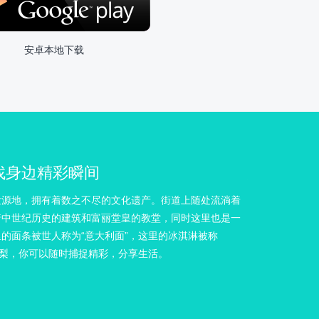
安卓本地下载
找身边精彩瞬间
意大利，
发源地，拥有着数之不尽的文化遗产。街道上随处流淌着
有一种消费叫冲
着中世纪历史的建筑和富丽堂皇的教堂，同时这里也是一
的同学，不让那
的面条被世人称为“意大利面”，这里的冰淇淋被称
临的不单是等待
。在大梨，你可以随时捕捉精彩，分享生活。
由便利的选择。