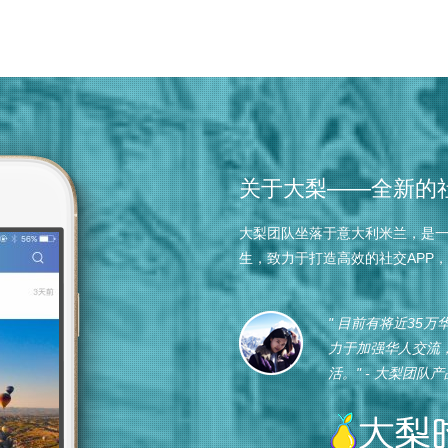
关于大梨——全新的社
大梨团队坐落于意大利米兰，是
生，致力于打造高效的社交APP
" 目前有将近35
力于加强华人交流
活。" - 大梨团队